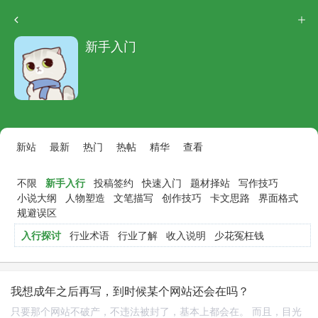
新手入门
新站
最新
热门
热帖
精华
查看
不限
新手入行
投稿签约
快速入门
题材择站
写作技巧
小说大纲
人物塑造
文笔描写
创作技巧
卡文思路
界面格式
规避误区
入行探讨
行业术语
行业了解
收入说明
少花冤枉钱
我想成年之后再写，到时候某个网站还会在吗？
只要那个网站不破产，不违法被封了，基本上都会在。 而且，目光