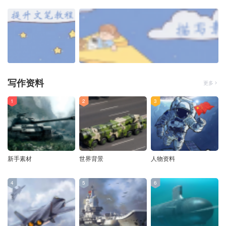
写作资料
更多
1
2
3
新手素材
世界背景
人物资料
4
5
6