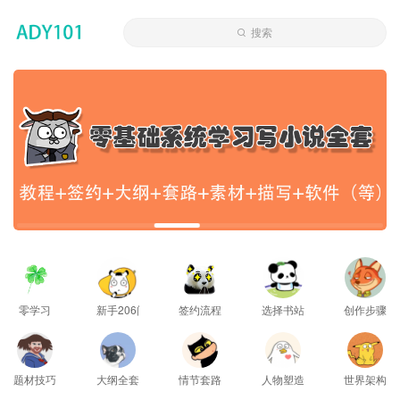
搜索
零学习
新手206问
签约流程
选择书站
创作步骤
题材技巧
大纲全套
情节套路
人物塑造
世界架构