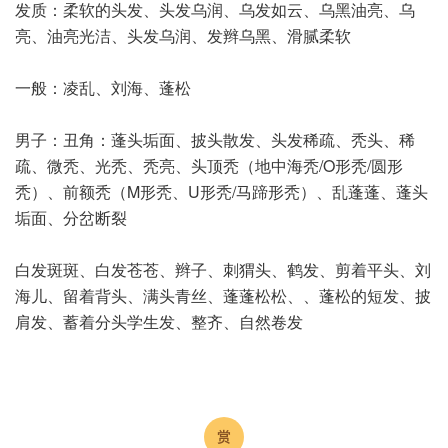
发质：柔软的头发、头发乌润、乌发如云、乌黑油亮、乌
亮、油亮光洁、头发乌润、发辫乌黑、滑腻柔软
一般：凌乱、刘海、蓬松
男子：丑角：蓬头垢面、披头散发、头发稀疏、秃头、稀
疏、微秃、光秃、秃亮、头顶秃（地中海秃/O形秃/圆形
秃）、前额秃（M形秃、U形秃/马蹄形秃）、乱蓬蓬、蓬头
垢面、分岔断裂
白发斑斑、白发苍苍、辫子、刺猬头、鹤发、剪着平头、刘
海儿、留着背头、满头青丝、蓬蓬松松、、蓬松的短发、披
肩发、蓄着分头学生发、整齐、自然卷发