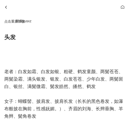
新库yusxz
点击重新加载
头发
老者：白发如霜、白发如银、粗硬、鹤发童颜、两鬓苍苍、
两鬓染霜、满头银发、银发、白发苍苍、少年白发、两鬓斑
白、银丝、满鬓微霜、鬓发皓然、皤然、鹤发
女子：蝴蝶髻、披肩发、披肩长发（长长的黑色卷发，如瀑
布般披在胸前，性感妩媚。）、齐眉的刘海、长辫垂胸、羊
角辫、鬓角卷发